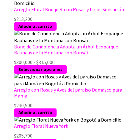
Arreglo Floral Bouquet con Rosas y Lirios Sensación
$
213,200
Añadir al carrito
Bono de Condolencia Adopta un Árbol Ecoparque
Bauhaus de la Montaña con Bonsái
Rango
$
300,000
-
$
315,000
de
Este
Seleccionar opciones
precios:
producto
desde
tiene
$300,000
múltiples
Arreglo con Rosas y Aves del paraiso Damasco para
Mamá
hasta
variantes.
$315,000
Las
$
230,500
opciones
Añadir al carrito
se
pueden
Arreglo Floral Nueva York
elegir
$
205,700
en