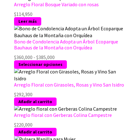
desde
tiene
Arreglo Floral Bosque Variado con rosas
$141,000
múltiples
$
114,950
hasta
variantes.
Leer más
$219,700
Las
opciones
se
Bono de Condolencia Adopta un Árbol Ecoparque
pueden
Bauhaus de la Montaña con Orquídea
elegir
Rango
$
360,000
-
$
385,000
en
de
Este
Seleccionar opciones
la
precios:
producto
página
desde
tiene
de
$360,000
múltiples
Arreglo Floral con Girasoles, Rosas y Vino San Isidro
producto
hasta
variantes.
$
292,300
$385,000
Las
Añadir al carrito
opciones
se
Arreglo floral con Gerberas Colina Campestre
pueden
$
220,000
elegir
Añadir al carrito
en
la