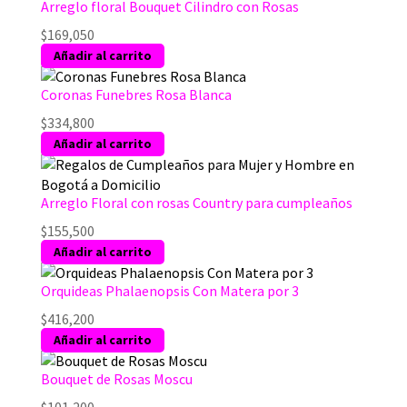
desde
tiene
Arreglo floral Bouquet Cilindro con Rosas
$140,950
múltiples
$
169,050
hasta
variantes.
Añadir al carrito
$220,800
Las
opciones
Coronas Funebres Rosa Blanca
se
$
334,800
pueden
Añadir al carrito
elegir
en
la
Arreglo Floral con rosas Country para cumpleaños
página
de
$
155,500
producto
Añadir al carrito
Orquideas Phalaenopsis Con Matera por 3
$
416,200
Añadir al carrito
Bouquet de Rosas Moscu