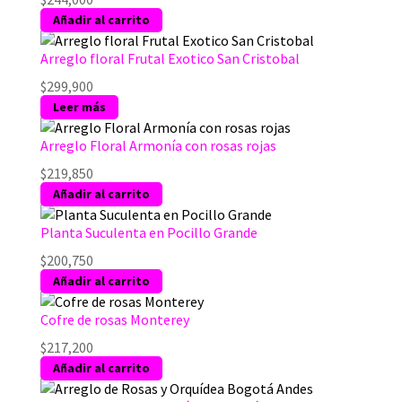
pueden
Añadir al carrito
elegir
en
Arreglo floral Frutal Exotico San Cristobal
la
página
$
299,900
de
Leer más
producto
Arreglo Floral Armonía con rosas rojas
$
219,850
Añadir al carrito
Planta Suculenta en Pocillo Grande
$
200,750
Añadir al carrito
Cofre de rosas Monterey
$
217,200
Añadir al carrito