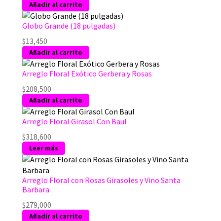
Añadir al carrito
la
página
Globo Grande (18 pulgadas)
de
producto
$
13,450
Añadir al carrito
Arreglo Floral Exótico Gerbera y Rosas
$
208,500
Añadir al carrito
Arreglo Floral Girasol Con Baul
$
318,600
Leer más
Arreglo Floral con Rosas Girasoles y Vino Santa
Barbara
$
279,000
Añadir al carrito