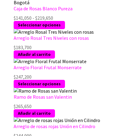
Caja de Rosas Blanco Pureza
Rango
$
141,050
-
$
219,650
de
Este
Seleccionar opciones
precios:
producto
desde
tiene
Arreglo Rosal Tres Niveles con rosas
$141,050
múltiples
$
183,700
hasta
variantes.
Añadir al carrito
$219,650
Las
opciones
Arreglo Floral Frutal Monserrate
se
$
247,200
pueden
Este
Seleccionar opciones
elegir
producto
en
tiene
Ramo de Rosas san Valentin
la
múltiples
página
$
265,650
variantes.
de
Añadir al carrito
Las
producto
opciones
Arreglo de rosas rojas Unión en Cilindro
se
$
244,000