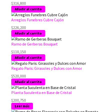
$
316,800
Añadir al carrito
Arreglos Funebres Cubre Cajón
$
226,200
Añadir al carrito
Ramo de Gerberas Bouquet
$
110,150
Añadir al carrito
Regalo Paris: Girasoles y Dulces con Amor
$
520,000
Añadir al carrito
Planta Suculenta en Base de Cristal
$
200,750
Leer más