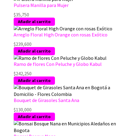
Pulsera Manilla para Mujer
página
de
$
35,750
producto
Añadir al carrito
Arreglo Floral High Orange con rosas Exótico
$
239,600
Añadir al carrito
Ramo de flores Con Peluche y Globo Kabul
$
242,250
Añadir al carrito
Bouquet de Girasoles Santa Ana
$
130,000
Añadir al carrito