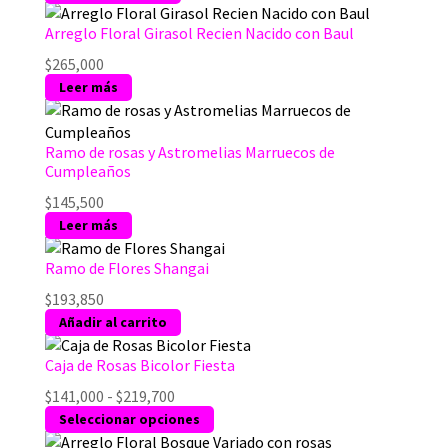
Arreglo Floral Girasol Recien Nacido con Baul
$
265,000
Leer más
Ramo de rosas y Astromelias Marruecos de
Cumpleaños
$
145,500
Leer más
Ramo de Flores Shangai
$
193,850
Añadir al carrito
Caja de Rosas Bicolor Fiesta
Rango
$
141,000
-
$
219,700
de
Este
Seleccionar opciones
precios:
producto