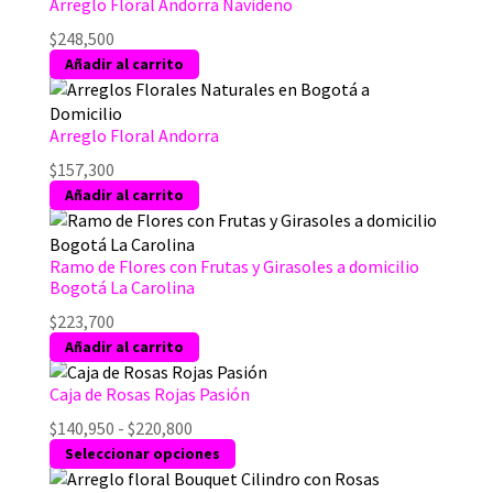
Arreglo Floral Andorra Navideño
$
248,500
Añadir al carrito
Arreglo Floral Andorra
$
157,300
Añadir al carrito
Ramo de Flores con Frutas y Girasoles a domicilio
Bogotá La Carolina
$
223,700
Añadir al carrito
Caja de Rosas Rojas Pasión
Rango
$
140,950
-
$
220,800
de
Este
Seleccionar opciones
precios:
producto