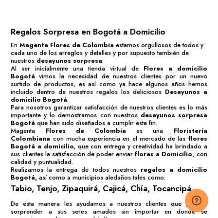
Regalos Sorpresa en Bogotá a Domicilio
En
Magenta Flores de Colombia
estamos orgullosos de todos y
cada uno de los arreglos y detalles y por supuesto también de
nuestros
desayunos sorpresa
.
Al ser inicialmente una tienda virtual de
Flores a domicilio
Bogotá
vimos la necesidad de nuestros clientes por un nuevo
surtido de productos, es así como ya hace algunos años hemos
incluido dentro de nuestros regalos los deliciosos
Desayunos a
domicilio Bogotá
.
Para nosotros garantizar satisfacción de nuestros clientes es lo más
importante y lo demostramos con nuestros
desayunos sorpresa
Bogotá
que han sido diseñados a cumplir este fin.
Magenta
Flores de Colombia
es una
Floristería
Colombiana
con mucha experiencia en el mercado de las
flores
Bogotá
a domicilio,
que con entrega y creatividad ha brindado a
sus clientes la satisfacción de poder enviar
flores a Domicilio
, con
calidad y puntualidad.
Realizamos la entrega de todos nuestros
regalos a domicilio
Bogotá
,
así como a municipios aledaños tales como:
Tabio, Tenjo, Zipaquirá, Cajicá, Chía, Tocancipá.
De esta manera les ayudamos a nuestros clientes que puedan
sorprender a sus seres amados sin importar en donde se