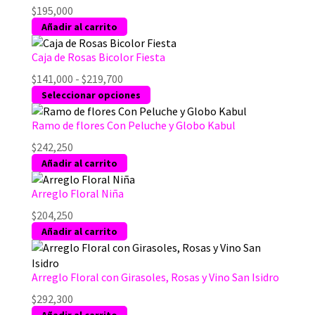
$
195,000
Añadir al carrito
Caja de Rosas Bicolor Fiesta
Rango
$
141,000
-
$
219,700
de
Este
Seleccionar opciones
precios:
producto
desde
tiene
Ramo de flores Con Peluche y Globo Kabul
$141,000
múltiples
$
242,250
hasta
variantes.
Añadir al carrito
$219,700
Las
opciones
Arreglo Floral Niña
se
$
204,250
pueden
Añadir al carrito
elegir
en
la
Arreglo Floral con Girasoles, Rosas y Vino San Isidro
página
de
$
292,300
producto
Añadir al carrito