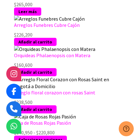
$
265,000
Leer más
Arreglos Funebres Cubre Cajón
$
226,200
Añadir al carrito
Orquideas Phalaenopsis con Matera
$
160,600
Añadir al carrito
Arreglo floral corazon con rosas Saint
$
238,500
Añadir al carrito
Caja de Rosas Rojas Pasión
Rango
$
140,950
-
$
220,800
de
Este
Seleccionar opciones