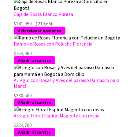
Caja de Rosas Blanco Pureza
Rango
$
141,050
-
$
219,650
de
Este
Seleccionar opciones
precios:
producto
desde
tiene
Ramo de Rosas con Peluche Florencia
$141,050
múltiples
$
164,000
hasta
variantes.
Añadir al carrito
$219,650
Las
opciones
se
Arreglo con Rosas y Aves del paraiso Damasco para
pueden
Mamá
elegir
$
230,500
en
Añadir al carrito
la
página
Arreglo Floral Espiral Magenta con rosas
de
producto
$
224,700
Añadir al carrito