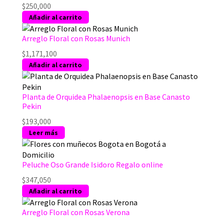
producto
$
250,000
en
Añadir al carrito
la
página
Arreglo Floral con Rosas Munich
de
producto
$
1,171,100
Añadir al carrito
Planta de Orquidea Phalaenopsis en Base Canasto
Pekin
$
193,000
Leer más
Peluche Oso Grande Isidoro Regalo online
$
347,050
Añadir al carrito
Arreglo Floral con Rosas Verona