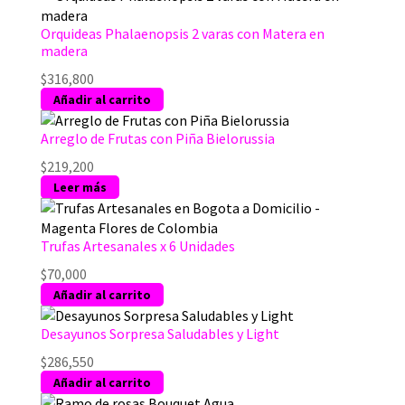
Orquideas Phalaenopsis 2 varas con Matera en
madera
$
316,800
Añadir al carrito
Arreglo de Frutas con Piña Bielorussia
$
219,200
Leer más
Trufas Artesanales x 6 Unidades
$
70,000
Añadir al carrito
Desayunos Sorpresa Saludables y Light
$
286,550
Añadir al carrito