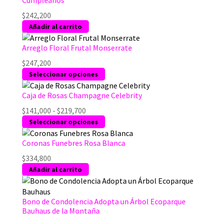
$
242,200
Añadir al carrito
Arreglo Floral Frutal Monserrate
$
247,200
Este
Seleccionar opciones
producto
tiene
Caja de Rosas Champagne Celebrity
múltiples
Rango
$
141,000
-
$
219,700
variantes.
de
Este
Seleccionar opciones
Las
precios:
producto
opciones
desde
tiene
Coronas Funebres Rosa Blanca
se
$141,000
múltiples
$
334,800
pueden
hasta
variantes.
Añadir al carrito
elegir
$219,700
Las
en
opciones
la
se
Bono de Condolencia Adopta un Árbol Ecoparque
página
pueden
Bauhaus de la Montaña
de
elegir