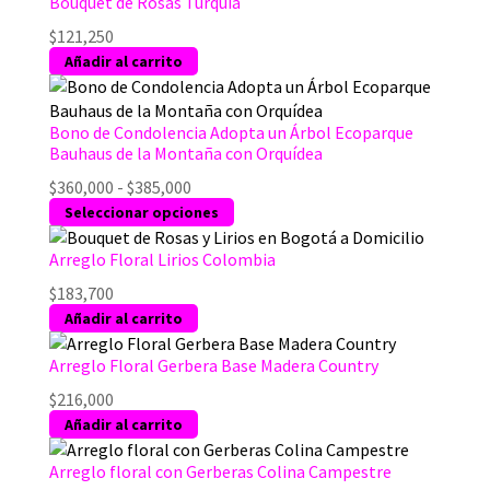
Bouquet de Rosas Turquía
$
121,250
Añadir al carrito
Bono de Condolencia Adopta un Árbol Ecoparque
Bauhaus de la Montaña con Orquídea
Rango
$
360,000
-
$
385,000
de
Este
Seleccionar opciones
precios:
producto
desde
tiene
Arreglo Floral Lirios Colombia
$360,000
múltiples
$
183,700
hasta
variantes.
Añadir al carrito
$385,000
Las
opciones
Arreglo Floral Gerbera Base Madera Country
se
$
216,000
pueden
Añadir al carrito
elegir
en
Arreglo floral con Gerberas Colina Campestre
la