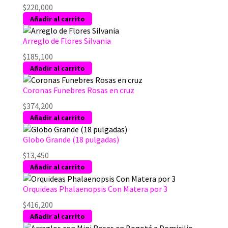
página
$
220,000
de
Añadir al carrito
producto
Arreglo de Flores Silvania
$
185,100
Añadir al carrito
Coronas Funebres Rosas en cruz
$
374,200
Añadir al carrito
Globo Grande (18 pulgadas)
$
13,450
Añadir al carrito
Orquideas Phalaenopsis Con Matera por 3
$
416,200
Añadir al carrito