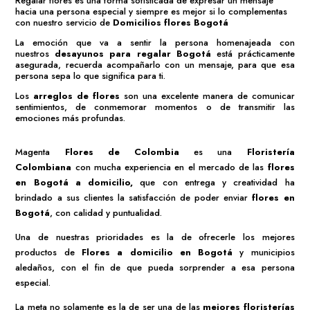
Regalar flores es una forma sofisticada de expresar un mensaje
hacia una persona especial y siempre es mejor si lo complementas
con nuestro servicio de
Domicilios flores Bogotá
La emoción que va a sentir la persona homenajeada con
nuestros
desayunos para regalar Bogotá
está prácticamente
asegurada, recuerda acompañarlo con un mensaje, para que esa
persona sepa lo que significa para ti.
Los
arreglos de flores
son una excelente manera de comunicar
sentimientos, de conmemorar momentos o de transmitir las
emociones más profundas.
Magenta
Flores de Colombia
es una
Floristería
Colombiana
con mucha experiencia en el mercado de las
flores
en Bogotá a domicilio
,
que con entrega y creatividad ha
brindado a sus clientes la satisfacción de poder enviar
flores en
Bogotá
, con calidad y puntualidad.
Una de nuestras prioridades es la de ofrecerle los mejores
productos de
Flores a domicilio en Bogotá
y municipios
aledaños, con el fin de que pueda sorprender a esa persona
especial.
La meta no solamente es la de ser una de las
mejores
floristerías