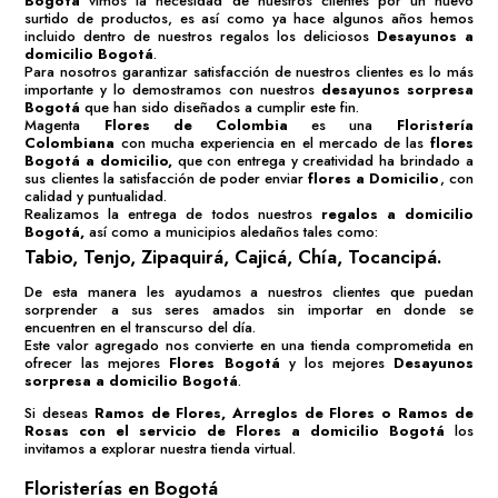
Bogotá
vimos la necesidad de nuestros clientes por un nuevo
surtido de productos, es así como ya hace algunos años hemos
incluido dentro de nuestros regalos los deliciosos
Desayunos a
domicilio Bogotá
.
Para nosotros garantizar satisfacción de nuestros clientes es lo más
importante y lo demostramos con nuestros
desayunos sorpresa
Bogotá
que han sido diseñados a cumplir este fin.
Magenta
Flores de Colombia
es una
Floristería
Colombiana
con mucha experiencia en el mercado de las
flores
Bogotá
a domicilio,
que con entrega y creatividad ha brindado a
sus clientes la satisfacción de poder enviar
flores a Domicilio
, con
calidad y puntualidad.
Realizamos la entrega de todos nuestros
regalos a domicilio
Bogotá
,
así como a municipios aledaños tales como:
Tabio, Tenjo, Zipaquirá, Cajicá, Chía, Tocancipá.
De esta manera les ayudamos a nuestros clientes que puedan
sorprender a sus seres amados sin importar en donde se
encuentren en el transcurso del día.
Este valor agregado nos convierte en una tienda comprometida en
ofrecer las mejores
Flores Bogotá
y los mejores
Desayunos
sorpresa a domicilio Bogotá
.
Si deseas
Ramos de Flores
,
Arreglos de Flores
o
Ramos de
Rosas
con el servicio de
Flores a domicilio Bogotá
los
invitamos a explorar nuestra tienda virtual.
Floristerías en Bogotá