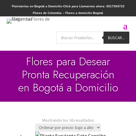
Floristerías en Bogotá a Domicilio
Click para Llamarnos ahora: 3017394723
Flores de Colombia – Flores a domicilio Bogotá
Búsqueda
BUSCAR...
de
productos
Flores para Desear
Pronta Recuperación
en Bogotá a Domicilio
Ordenado
Mostrando los 36 resultados
por
precio: