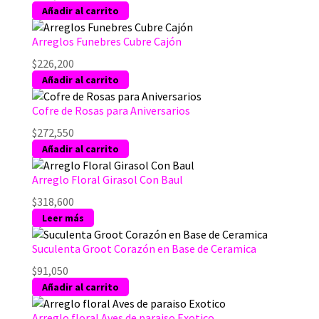
Añadir al carrito
Arreglos Funebres Cubre Cajón
$
226,200
Añadir al carrito
Cofre de Rosas para Aniversarios
$
272,550
Añadir al carrito
Arreglo Floral Girasol Con Baul
$
318,600
Leer más
Suculenta Groot Corazón en Base de Ceramica
$
91,050
Añadir al carrito
Arreglo floral Aves de paraiso Exotico