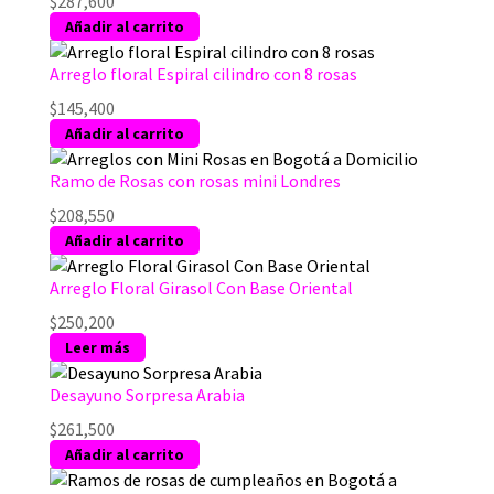
$
287,600
Añadir al carrito
Arreglo floral Espiral cilindro con 8 rosas
$
145,400
Añadir al carrito
Ramo de Rosas con rosas mini Londres
$
208,550
Añadir al carrito
Arreglo Floral Girasol Con Base Oriental
$
250,200
Leer más
Desayuno Sorpresa Arabia
$
261,500
Añadir al carrito