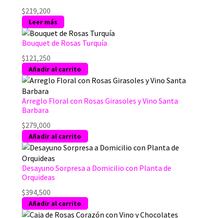
de
$
219,200
producto
Leer más
Bouquet de Rosas Turquía
$
121,250
Añadir al carrito
Arreglo Floral con Rosas Girasoles y Vino Santa
Barbara
$
279,000
Añadir al carrito
Desayuno Sorpresa a Domicilio con Planta de
Orquideas
$
394,500
Añadir al carrito