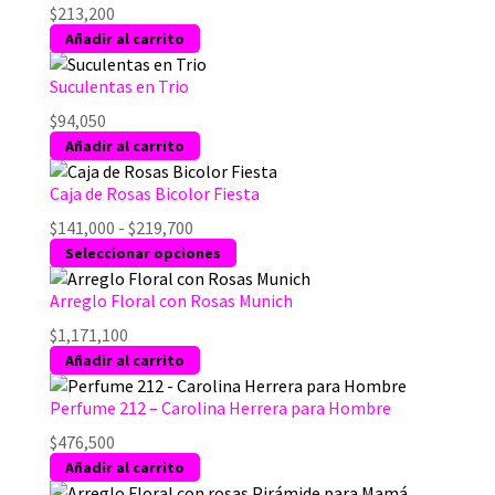
$
213,200
Añadir al carrito
Suculentas en Trio
$
94,050
Añadir al carrito
Caja de Rosas Bicolor Fiesta
Rango
$
141,000
-
$
219,700
de
Este
Seleccionar opciones
precios:
producto
desde
tiene
Arreglo Floral con Rosas Munich
$141,000
múltiples
$
1,171,100
hasta
variantes.
Añadir al carrito
$219,700
Las
opciones
Perfume 212 – Carolina Herrera para Hombre
se
$
476,500
pueden
Añadir al carrito
elegir
en