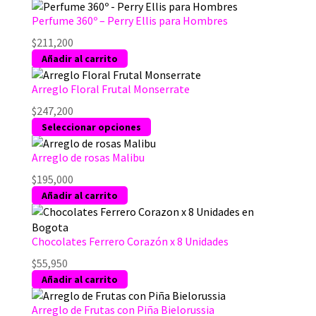
Perfume 360º – Perry Ellis para Hombres
$
211,200
Añadir al carrito
Arreglo Floral Frutal Monserrate
$
247,200
Este
Seleccionar opciones
producto
tiene
Arreglo de rosas Malibu
múltiples
$
195,000
variantes.
Añadir al carrito
Las
opciones
se
Chocolates Ferrero Corazón x 8 Unidades
pueden
$
55,950
elegir
Añadir al carrito
en
la
Arreglo de Frutas con Piña Bielorussia
página