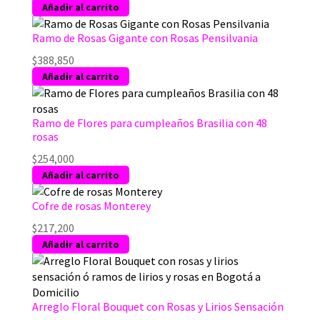
de
Añadir al carrito
producto
Ramo de Rosas Gigante con Rosas Pensilvania
$
388,850
Añadir al carrito
Ramo de Flores para cumpleaños Brasilia con 48
rosas
$
254,000
Añadir al carrito
Cofre de rosas Monterey
$
217,200
Añadir al carrito
Arreglo Floral Bouquet con Rosas y Lirios Sensación