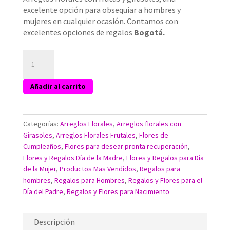
excelente opción para obsequiar a hombres y
mujeres en cualquier ocasión. Contamos con
excelentes opciones de regalos
Bogotá.
Ramo
de
Flores
Añadir al carrito
con
Frutas
y
Girasoles
Categorías:
Arreglos Florales
,
Arreglos florales con
a
Girasoles
,
Arreglos Florales Frutales
,
Flores de
domicilio
Cumpleaños
,
Flores para desear pronta recuperación
,
Bogotá
Flores y Regalos Día de la Madre
,
Flores y Regalos para Dia
La
de la Mujer
,
Productos Mas Vendidos
,
Regalos para
Carolina
hombres
,
Regalos para Hombres
,
Regalos y Flores para el
cantidad
Día del Padre
,
Regalos y Flores para Nacimiento
Descripción