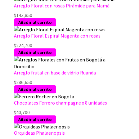
Arreglo Floral con rosas Pirámide para Mamá
la
página
$
143,850
de
Añadir al carrito
producto
Arreglo Floral Espiral Magenta con rosas
$
224,700
Añadir al carrito
Arreglo frutal en base de vidrio Ruanda
$
286,650
Añadir al carrito
Chocolates Ferrero champagne x 8 unidades
$
40,700
Añadir al carrito
Orquideas Phalaenopsis