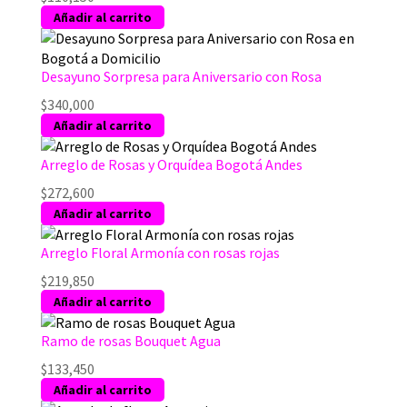
producto
Añadir al carrito
Desayuno Sorpresa para Aniversario con Rosa
$
340,000
Añadir al carrito
Arreglo de Rosas y Orquídea Bogotá Andes
$
272,600
Añadir al carrito
Arreglo Floral Armonía con rosas rojas
$
219,850
Añadir al carrito
Ramo de rosas Bouquet Agua
$
133,450
Añadir al carrito