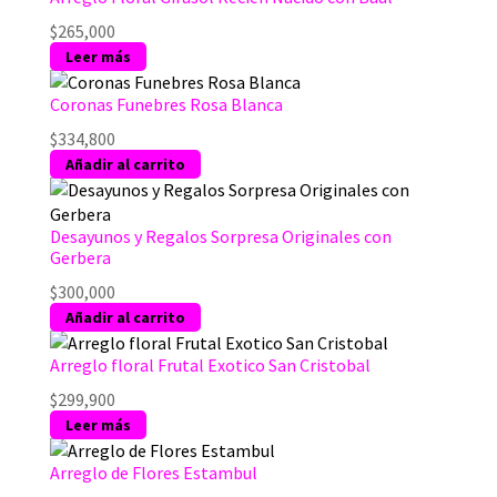
página
$
265,000
de
Leer más
producto
Coronas Funebres Rosa Blanca
$
334,800
Añadir al carrito
Desayunos y Regalos Sorpresa Originales con
Gerbera
$
300,000
Añadir al carrito
Arreglo floral Frutal Exotico San Cristobal
$
299,900
Leer más
Arreglo de Flores Estambul