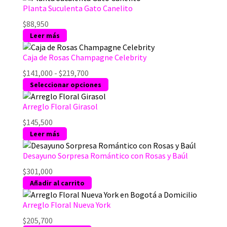
Planta Suculenta Gato Canelito
$
88,950
Leer más
Caja de Rosas Champagne Celebrity
Rango
$
141,000
-
$
219,700
de
Este
Seleccionar opciones
precios:
producto
desde
tiene
Arreglo Floral Girasol
$141,000
múltiples
$
145,500
hasta
variantes.
Leer más
$219,700
Las
opciones
Desayuno Sorpresa Romántico con Rosas y Baúl
se
$
301,000
pueden
Añadir al carrito
elegir
en
Arreglo Floral Nueva York
la
página
$
205,700