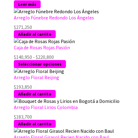
Leer más
Arreglo Fúnebre Redondo Los Ángeles
$
271,250
Añadir al carrito
Caja de Rosas Rojas Pasión
Rango
$
140,950
-
$
220,800
de
Este
Seleccionar opciones
precios:
producto
desde
tiene
Arreglo Floral Beijing
$140,950
múltiples
$
193,850
hasta
variantes.
Añadir al carrito
$220,800
Las
opciones
Arreglo Floral Lirios Colombia
se
$
183,700
pueden
Añadir al carrito
elegir
en
Arreglo Floral Girasol Recien Nacido con Baul
la