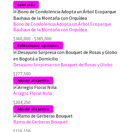
Leer más
Bono de Condolencia Adopta un Árbol Ecoparque
Bauhaus de la Montaña con Orquídea
Rango
$
360,000
-
$
385,000
de
Este
Seleccionar opciones
precios:
producto
desde
tiene
$360,000
múltiples
Desayuno Sorpresa con Bouquet de Rosas y Globo
hasta
variantes.
$
277,500
$385,000
Las
Añadir al carrito
opciones
se
Arreglo Floral Niña
pueden
$
204,250
elegir
Añadir al carrito
en
la
Ramo de Gerberas Bouquet
página
de
$
110,150