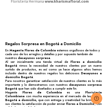
Floristeria Hermana
www.kharismafloral.com
Regalos Sorpresa en Bogotá a Domicilio
En
Magenta Flores de Colombia
estamos orgullosos de todos y
cada uno de los arreglos y detalles y por supuesto también de
nuestros
desayunos sorpresa
.
Al ser inicialmente una tienda virtual de
Flores a domicilio
Bogotá
vimos la necesidad de nuestros clientes por un nuevo
surtido de productos, es así como ya hace algunos años hemos
incluido dentro de nuestros regalos los deliciosos
Desayunos a
domicilio Bogotá
.
Para nosotros garantizar satisfacción de nuestros clientes es lo más
importante y lo demostramos con nuestros
desayunos sorpresa
Bogotá
que han sido diseñados a cumplir este fin.
Magenta
Flores de Colombia
es una
Floristería
Colombiana
con mucha experiencia en el mercado de las
flores
Bogotá
a domicilio,
que con entrega y creatividad ha brindado a
sus clientes la satisfacción de poder enviar
flores a Domicilio
, con