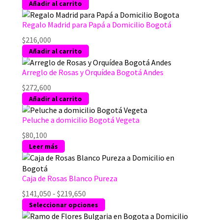
Añadir al carrito
Regalo Madrid para Papá a Domicilio Bogotá
$
216,000
Añadir al carrito
Arreglo de Rosas y Orquídea Bogotá Andes
$
272,600
Añadir al carrito
Peluche a domicilio Bogotá Vegeta
$
80,100
Leer más
Caja de Rosas Blanco Pureza
Rango
$
141,050
-
$
219,650
de
Este
Seleccionar opciones
precios:
producto