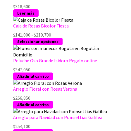
de
$
318,600
producto
Leer más
Caja de Rosas Bicolor Fiesta
Rango
$
141,000
-
$
219,700
de
Este
Seleccionar opciones
precios:
producto
desde
tiene
$141,000
múltiples
Peluche Oso Grande Isidoro Regalo online
hasta
variantes.
$
347,050
$219,700
Las
Añadir al carrito
opciones
se
Arreglo Floral con Rosas Verona
pueden
$
266,850
elegir
Añadir al carrito
en
la
Arreglo para Navidad con Poinsettias Galilea
página
de
$
254,100
producto