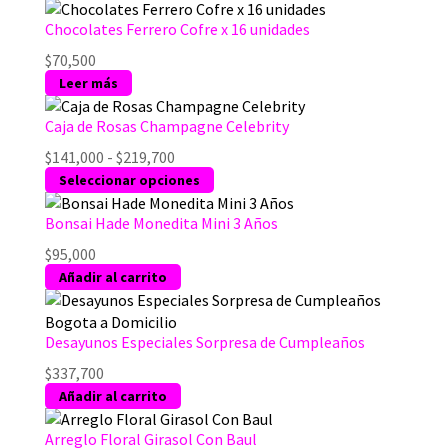
Chocolates Ferrero Cofre x 16 unidades
$
70,500
Leer más
Caja de Rosas Champagne Celebrity
Rango
$
141,000
-
$
219,700
de
Este
Seleccionar opciones
precios:
producto
desde
tiene
Bonsai Hade Monedita Mini 3 Años
$141,000
múltiples
$
95,000
hasta
variantes.
Añadir al carrito
$219,700
Las
opciones
se
Desayunos Especiales Sorpresa de Cumpleaños
pueden
$
337,700
elegir
Añadir al carrito
en
la
Arreglo Floral Girasol Con Baul
página