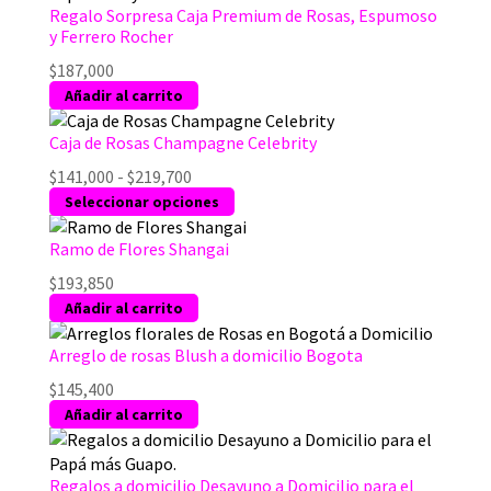
Regalo Sorpresa Caja Premium de Rosas, Espumoso
y Ferrero Rocher
$
187,000
Añadir al carrito
Caja de Rosas Champagne Celebrity
Rango
$
141,000
-
$
219,700
de
Este
Seleccionar opciones
precios:
producto
desde
tiene
Ramo de Flores Shangai
$141,000
múltiples
$
193,850
hasta
variantes.
Añadir al carrito
$219,700
Las
opciones
Arreglo de rosas Blush a domicilio Bogota
se
$
145,400
pueden
Añadir al carrito
elegir
en
la
Regalos a domicilio Desayuno a Domicilio para el
página