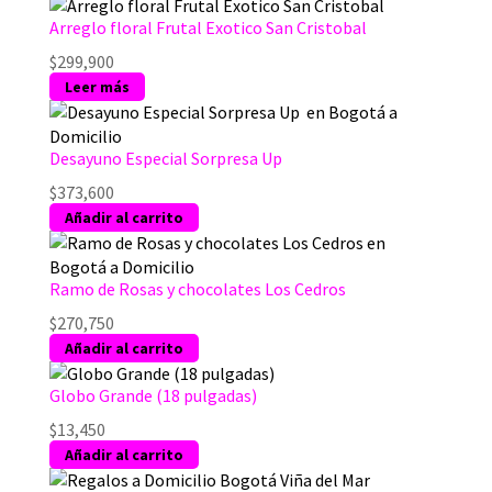
Arreglo floral Frutal Exotico San Cristobal
$
299,900
Leer más
Desayuno Especial Sorpresa Up
$
373,600
Añadir al carrito
Ramo de Rosas y chocolates Los Cedros
$
270,750
Añadir al carrito
Globo Grande (18 pulgadas)
$
13,450
Añadir al carrito