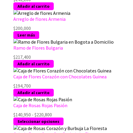
Añadir al carrito
Arreglo de flores Armenia
$
200,000
Leer más
Ramo de Flores Bulgaria
$
217,400
Añadir al carrito
Caja de Flores Corazón con Chocolates Guinea
$
194,700
Añadir al carrito
Caja de Rosas Rojas Pasión
Rango
$
140,950
-
$
220,800
de
Este
Seleccionar opciones
precios:
producto