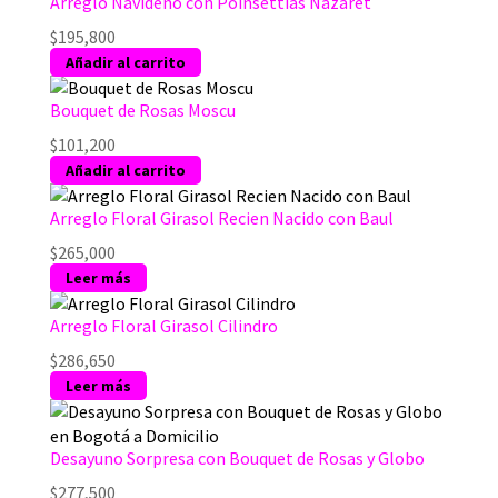
Arreglo Navideño con Poinsettias Nazaret
$
195,800
Añadir al carrito
Bouquet de Rosas Moscu
$
101,200
Añadir al carrito
Arreglo Floral Girasol Recien Nacido con Baul
$
265,000
Leer más
Arreglo Floral Girasol Cilindro
$
286,650
Leer más
Desayuno Sorpresa con Bouquet de Rosas y Globo
$
277,500