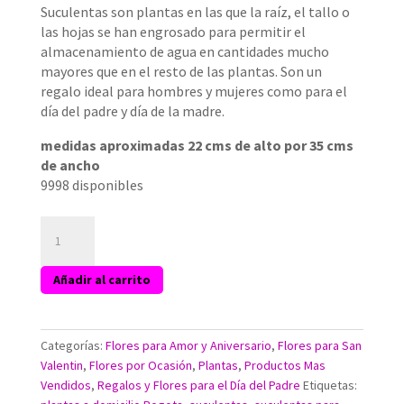
Suculentas son plantas en las que la raíz, el tallo o
las hojas se han engrosado para permitir el
almacenamiento de agua en cantidades mucho
mayores que en el resto de las plantas. Son un
regalo ideal para hombres y mujeres como para el
día del padre y día de la madre.
medidas aproximadas 22 cms de alto por 35 cms
de ancho
9998 disponibles
Planta
Bosque
de
Añadir al carrito
Suculentas
Maceta
Plastica
para
Categorías:
Flores para Amor y Aniversario
,
Flores para San
Papá
Valentin
,
Flores por Ocasión
,
Plantas
,
Productos Mas
cantidad
Vendidos
,
Regalos y Flores para el Día del Padre
Etiquetas: