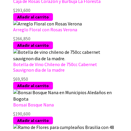
desde
tiene
Caja de Rosas Corazón y Burbuja La Floresta
$140,950
múltiples
$
293,600
hasta
variantes.
Añadir al carrito
$220,800
Las
opciones
Arreglo Floral con Rosas Verona
se
$
266,850
pueden
Añadir al carrito
elegir
en
la
Botella de Vino Chileno de 750cc Cabernet
página
Sauvignon dia de la madre
de
producto
$
69,950
Añadir al carrito
Bonsai Bosque Nana
$
190,600
Añadir al carrito