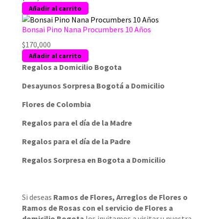
hasta
variantes.
Añadir al carrito
$219,700
Las
opciones
Bonsai Pino Nana Procumbers 10 Años
se
$
170,000
pueden
Añadir al carrito
elegir
Regalos a Domicilio Bogota
en
la
Desayunos Sorpresa Bogotá a Domicilio
página
de
Flores de Colombia
producto
Regalos para el día de la Madre
Regalos para el día de la Padre
Regalos Sorpresa en Bogota a Domicilio
Si deseas
Ramos de Flores
,
Arreglos de Flores
o
Ramos de Rosas
con el servicio de
Flores a
domicilio Bogota
los invitamos a visitar u nuestra