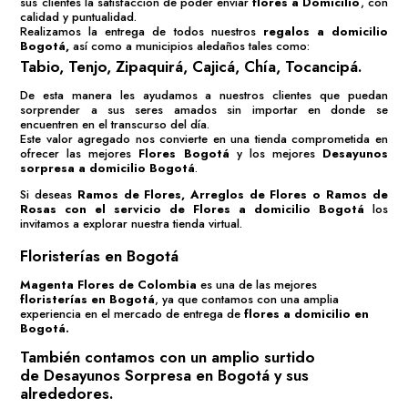
sus clientes la satisfacción de poder enviar
flores a Domicilio
, con
calidad y puntualidad.
Realizamos la entrega de todos nuestros
regalos a domicilio
Bogotá
,
así como a municipios aledaños tales como:
Tabio, Tenjo, Zipaquirá, Cajicá, Chía, Tocancipá.
De esta manera les ayudamos a nuestros clientes que puedan
sorprender a sus seres amados sin importar en donde se
encuentren en el transcurso del día.
Este valor agregado nos convierte en una tienda comprometida en
ofrecer las mejores
Flores Bogotá
y los mejores
Desayunos
sorpresa a domicilio Bogotá
.
Si deseas
Ramos de Flores
,
Arreglos de Flores
o
Ramos de
Rosas
con el servicio de
Flores a domicilio Bogotá
los
invitamos a explorar nuestra tienda virtual.
Floristerías en Bogotá
Magenta Flores de Colombia
es una de las mejores
floristerías en Bogotá
, ya que contamos con una amplia
experiencia en el mercado de entrega de
flores a domicilio en
Bogotá.
También contamos con un amplio surtido
de
Desayunos Sorpresa en Bogotá
y sus
alrededores.