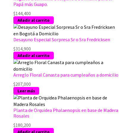
Papá más Guapo.
de
producto
$
144,400
Añadir al carrito
Desayuno Especial Sorpresa Sr o Sra Fredricksen
$
314,900
Añadir al carrito
Arreglo Floral Canasta para cumpleaños a domicilio
$
207,000
Leer más
Planta de Orquidea Phalaenopsis en base de Madera
Rosales
$
180,200
Añadir al carrito