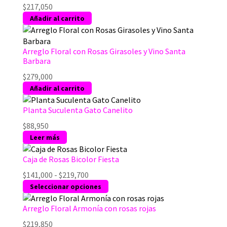
$
217,050
Añadir al carrito
Arreglo Floral con Rosas Girasoles y Vino Santa
Barbara
$
279,000
Añadir al carrito
Planta Suculenta Gato Canelito
$
88,950
Leer más
Caja de Rosas Bicolor Fiesta
Rango
$
141,000
-
$
219,700
de
Este
Seleccionar opciones
precios:
producto
desde
tiene
Arreglo Floral Armonía con rosas rojas
$141,000
múltiples
$
219,850