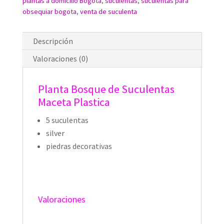
plantas a domicilio Bogota
,
suculentas
,
suculentas para
obsequiar bogota
,
venta de suculenta
Descripción
Valoraciones (0)
Planta Bosque de Suculentas
Maceta Plastica
5 suculentas
silver
piedras decorativas
Valoraciones