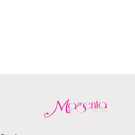
brindado a sus clientes la satisfacción de poder enviar
flores en
Bogotá
, con calidad y puntualidad.
Una de nuestras prioridades es la de ofrecerle los mejores
productos de
Flores a domicilio en Bogotá
y municipios
aledaños, con el fin de que pueda sorprender a esa persona
especial.
La meta no solamente es la de ser una de las
mejores
floristerías
en Bogotá,
sino también que nuestros clientes tengan en sus
manos o puedan darles a sus seres queridos la mejor calidad
en
arreglos florales
de gran diseño y así la tranquilidad de
expresar por medio de estos sus sentimientos.