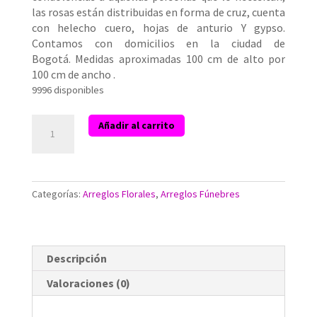
las rosas están distribuidas en forma de cruz, cuenta
con helecho cuero, hojas de anturio Y gypso.
Contamos con domicilios en la ciudad de
Bogotá. Medidas aproximadas 100 cm de alto por
100 cm de ancho .
9996 disponibles
Coronas
Añadir al carrito
Funebres
Rosas
en
cruz
Categorías:
Arreglos Florales
,
Arreglos Fúnebres
cantidad
Descripción
Valoraciones (0)