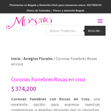
Floristerías en Bogotá a Domicilio
Click para Llamarnos ahora: 3017394723
Flores de Colombia – Flores a domicilio Bogotá
Búsqueda
BUSCAR...
de
productos
Inicio
/
Arreglos Florales
/ Coronas Funebres Rosas
en cruz
Coronas Funebres Rosas en cruz
$
374,200
Coronas Funebres con Rosas en Cruz
, una
excelente opción para expresar nuestras
condolencias a aquellas personas que lo necesitan,