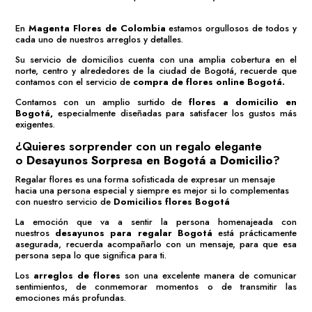
sorprender a sus seres amados sin importar en donde se
encuentren en el transcurso del día.
Este valor agregado nos convierte en una tienda comprometida en
ofrecer las mejores
Flores Bogotá
y los mejores
Desayunos
sorpresa a domicilio Bogotá
.
Si deseas
Ramos de Flores
,
Arreglos de Flores
o
Ramos de
Rosas
con el servicio de
Flores a domicilio Bogotá
los
invitamos a explorar nuestra tienda virtual.
Floristerías en Bogotá
Magenta Flores de Colombia
es una de las mejores
floristerías en Bogotá
, ya que contamos con una amplia
experiencia en el mercado de entrega de
flores a domicilio en
Bogotá.
También contamos con un amplio surtido
de
Desayunos Sorpresa en Bogotá
y sus
alrededores.
Estamos Orgullosos de nuestras
Flores Colombia
porque son las
más solicitadas en el mundo por su alta calidad y duración.
En
Magenta Flores de Colombia
estamos orgullosos de todos y
cada uno de nuestros arreglos y detalles.