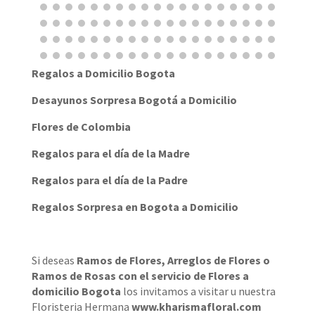
ARREGLO FLORAL BEIJING
$
193,850
AÑADIR AL CARRITO