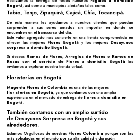
Regalos Sorpresa en Bogotá a Domicilio
En
Magenta Flores de Colombia
estamos orgullosos de todos y
cada uno de los arreglos y detalles y por supuesto también de
nuestros
desayunos sorpresa
.
Al ser inicialmente una tienda virtual de
Flores a domicilio
Bogotá
vimos la necesidad de nuestros clientes por un nuevo
surtido de productos, es así como ya hace algunos años hemos
incluido dentro de nuestros regalos los deliciosos
Desayunos a
domicilio Bogotá
.
Para nosotros garantizar satisfacción de nuestros clientes es lo más
importante y lo demostramos con nuestros
desayunos sorpresa
Bogotá
que han sido diseñados a cumplir este fin.
Magenta
Flores de Colombia
es una
Floristería
Colombiana
con mucha experiencia en el mercado de las
flores
Bogotá
a domicilio,
que con entrega y creatividad ha brindado a
sus clientes la satisfacción de poder enviar
flores a Domicilio
, con
calidad y puntualidad.
Realizamos la entrega de todos nuestros
regalos a domicilio
Bogotá
,
así como a municipios aledaños tales como:
Tabio, Tenjo, Zipaquirá, Cajicá, Chía, Tocancipá.
De esta manera les ayudamos a nuestros clientes que puedan