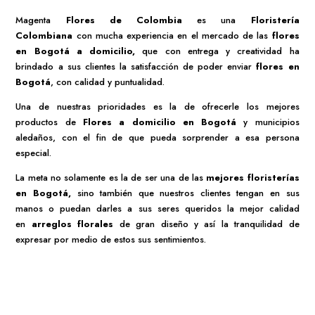
Su servicio de domicilios cuenta con una amplia cobertura en el
norte, centro y alrededores de la ciudad de Bogotá, recuerde que
contamos con el servicio de
compra de flores online Bogotá
.
Contamos con un amplio surtido de
flores a domicilio en
Bogotá,
especialmente diseñadas para satisfacer los gustos más
exigentes.
¿Quieres sorprender con un regalo elegante
o
Desayunos Sorpresa en Bogotá a Domicilio
?
Regalar flores es una forma sofisticada de expresar un mensaje
hacia una persona especial y siempre es mejor si lo complementas
con nuestro servicio de
Domicilios flores Bogotá
La emoción que va a sentir la persona homenajeada con
nuestros
desayunos para regalar Bogotá
está prácticamente
asegurada, recuerda acompañarlo con un mensaje, para que esa
persona sepa lo que significa para ti.
Los
arreglos de flores
son una excelente manera de comunicar
sentimientos, de conmemorar momentos o de transmitir las
emociones más profundas.
Magenta
Flores de Colombia
es una
Floristería
Colombiana
con mucha experiencia en el mercado de las
flores
en Bogotá a domicilio
,
que con entrega y creatividad ha