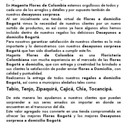
En
Magenta Flores de Colombia
estamos orgullosos de todos y
cada uno de los arreglos y detalles y por supuesto también de
nuestros
desayunos sorpresa
.
Al ser inicialmente una tienda virtual de
Flores a domicilio
Bogotá
vimos la necesidad de nuestros clientes por un nuevo
surtido de productos, es así como ya hace algunos años hemos
incluido dentro de nuestros regalos los deliciosos
Desayunos a
domicilio Bogotá
.
Para nosotros garantizar satisfacción de nuestros clientes es lo más
importante y lo demostramos con nuestros
desayunos sorpresa
Bogotá
que han sido diseñados a cumplir este fin.
Magenta
Flores de Colombia
es una
Floristería
Colombiana
con mucha experiencia en el mercado de las
flores
Bogotá
a domicilio,
que con entrega y creatividad ha brindado a
sus clientes la satisfacción de poder enviar
flores a Domicilio
, con
calidad y puntualidad.
Realizamos la entrega de todos nuestros
regalos a domicilio
Bogotá
,
así como a municipios aledaños tales como:
Tabio, Tenjo, Zipaquirá, Cajicá, Chía, Tocancipá.
De esta manera les ayudamos a nuestros clientes que puedan
sorprender a sus seres amados sin importar en donde se
encuentren en el transcurso del día.
Este valor agregado nos convierte en una tienda comprometida en
ofrecer las mejores
Flores Bogotá
y los mejores
Desayunos
sorpresa a domicilio Bogotá
.