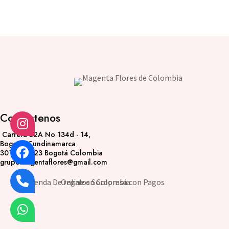
Contáctenos
Carrera 52A No 134d - 14,
Bogotá, Cundinamarca
3017394723 Bogotá Colombia
grupomagentaflores@gmail.com