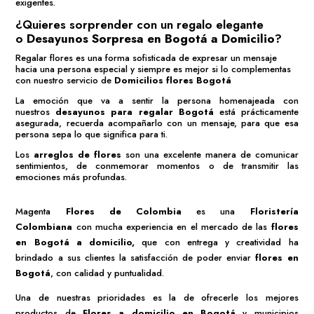
exigentes.
¿Quieres sorprender con un regalo elegante
o
Desayunos Sorpresa en Bogotá a Domicilio
?
Regalar flores es una forma sofisticada de expresar un mensaje
hacia una persona especial y siempre es mejor si lo complementas
con nuestro servicio de
Domicilios flores Bogotá
La emoción que va a sentir la persona homenajeada con
nuestros
desayunos para regalar Bogotá
está prácticamente
asegurada, recuerda acompañarlo con un mensaje, para que esa
persona sepa lo que significa para ti.
Los
arreglos de flores
son una excelente manera de comunicar
sentimientos, de conmemorar momentos o de transmitir las
emociones más profundas.
Magenta
Flores de Colombia
es una
Floristería
Colombiana
con mucha experiencia en el mercado de las
flores
en Bogotá a domicilio
,
que con entrega y creatividad ha
brindado a sus clientes la satisfacción de poder enviar
flores en
Bogotá
, con calidad y puntualidad.
Una de nuestras prioridades es la de ofrecerle los mejores
productos de
Flores a domicilio en Bogotá
y municipios