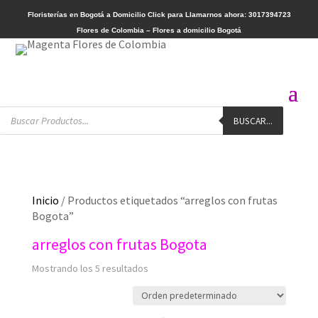
Floristerías en Bogotá a Domicilio
Click para Llamarnos ahora: 3017394723
Flores de Colombia – Flores a domicilio Bogotá
Búsqueda
BUSCAR...
de
productos
Inicio
/ Productos etiquetados “arreglos con frutas
Bogota”
arreglos con frutas Bogota
Mostrando los 5 resultados