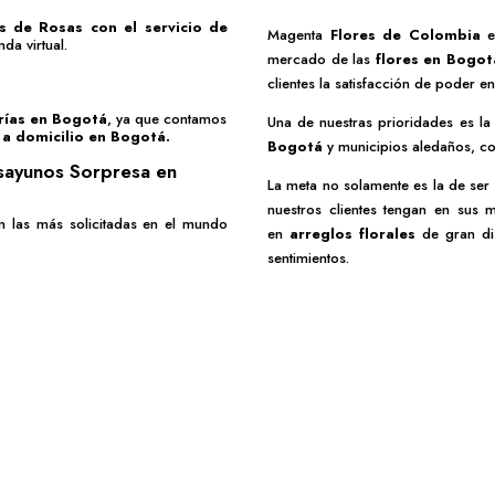
s de Rosas
con el servicio de
Magenta
Flores de Colombia
e
da virtual.
mercado de las
flores en Bogot
clientes la satisfacción de poder en
erías en Bogotá
, ya que contamos
Una de nuestras prioridades es l
 a domicilio en Bogotá.
Bogotá
y municipios aledaños, co
sayunos Sorpresa en
La meta no solamente es la de ser
nuestros clientes tengan en sus
n las más solicitadas en el mundo
en
arreglos florales
de gran dis
sentimientos.