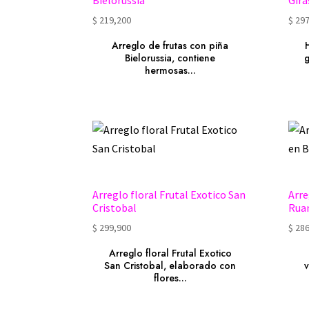
Bielorussia
Gir
$
219,200
$
297
Arreglo de frutas con piña
Bielorussia, contiene
g
hermosas...
Arreglo floral Frutal Exotico San
Arre
Cristobal
Rua
$
299,900
$
286
Arreglo floral Frutal Exotico
San Cristobal, elaborado con
v
flores...