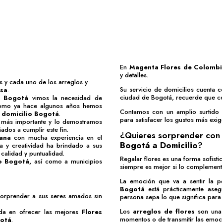
En
Magenta Flores de Colomb
y detalles.
 y cada uno de los arreglos y
Su servicio de domicilios cuenta c
esa
.
ciudad de Bogotá, recuerde que c
o Bogotá
vimos la necesidad de
 como ya hace algunos años hemos
Contamos con un amplio surtid
 domicilio Bogotá
.
para satisfacer los gustos más exig
lo más importante y lo demostramos
ados a cumplir este fin.
¿Quieres sorprender con 
iana
con mucha experiencia en el
Bogotá a Domicilio
?
a y creatividad ha brindado a sus
 calidad y puntualidad.
Regalar flores es una forma sofist
io Bogotá
,
así como a municipios
siempre es mejor si lo complement
La emoción que va a sentir la 
Bogotá
está prácticamente ase
sorprender a sus seres amados sin
persona sepa lo que significa para t
Los
arreglos de flores
son una
ida en ofrecer las mejores
Flores
momentos o de transmitir las emo
gotá
.