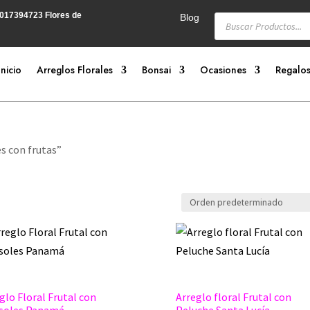
3017394723
Flores de
Búsqueda
Blog
de
productos
Inicio
Arreglos Florales
Bonsai
Ocasiones
Regalos
s con frutas”
glo Floral Frutal con
Arreglo floral Frutal con