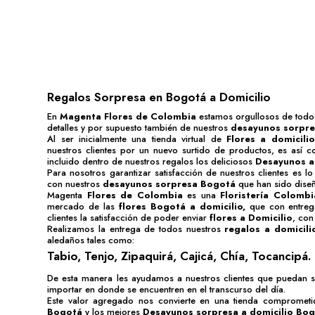
Regalos Sorpresa en Bogotá a Domicilio
En
Magenta Flores de Colombia
estamos orgullosos de todos
detalles y por supuesto también de nuestros
desayunos sorpr
Al ser inicialmente una tienda virtual de
Flores a domicili
nuestros clientes por un nuevo surtido de productos, es así
incluido dentro de nuestros regalos los deliciosos
Desayunos a
Para nosotros garantizar satisfacción de nuestros clientes es 
con nuestros
desayunos sorpresa Bogotá
que han sido diseñ
Magenta
Flores de Colombia
es una
Floristería Colomb
mercado de las
flores Bogotá
a domicilio,
que con entreg
clientes la satisfacción de poder enviar
flores a Domicilio
, con
Realizamos la entrega de todos nuestros
regalos a domicil
aledaños tales como:
Tabio, Tenjo, Zipaquirá, Cajicá, Chía, Tocancipá.
De esta manera les ayudamos a nuestros clientes que puedan 
importar en donde se encuentren en el transcurso del día.
Este valor agregado nos convierte en una tienda compromet
Bogotá
y los mejores
Desayunos sorpresa a domicilio Bo