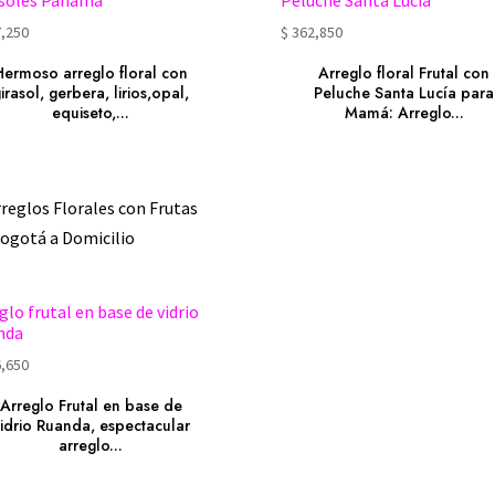
asoles Panamá
Peluche Santa Lucía
,250
$
362,850
Hermoso arreglo floral con
Arreglo floral Frutal con
irasol, gerbera, lirios,opal,
Peluche Santa Lucía para
equiseto,...
Mamá: Arreglo...
glo frutal en base de vidrio
nda
,650
Arreglo Frutal en base de
idrio Ruanda, espectacular
arreglo...