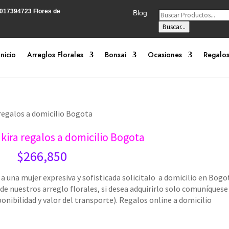
3017394723
Flores de
Búsqueda
Blog
de
productos
Buscar...
Inicio
Arreglos Florales
Bonsai
Ocasiones
Regalos
regalos a domicilio Bogota
ira regalos a domicilio Bogota
$
266,850
 una mujer expresiva y sofisticada solicitalo a domicilio en Bogo
nuestros arreglo florales, si desea adquirirlo solo comuníquese
onibilidad y valor del transporte). Regalos online a domicilio