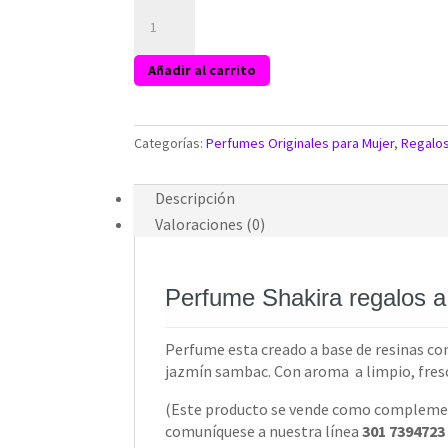
Perfume
Shakira
regalos
Añadir al carrito
a
domicilio
Bogota
cantidad
Categorías:
Perfumes Originales para Mujer
,
Regalo
Descripción
Valoraciones (0)
Perfume Shakira regalos a
Perfume esta creado a base de resinas com
jazmín sambac. Con aroma a limpio, fresc
(Este producto se vende como complemento
comuníquese a nuestra línea
301 7394723