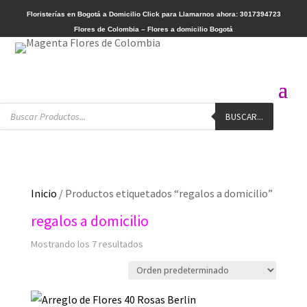
Floristerías en Bogotá a Domicilio
Click para Llamarnos ahora: 3017394723
Flores de Colombia – Flores a domicilio Bogotá
Búsqueda
BUSCAR...
de
productos
Inicio
/ Productos etiquetados “regalos a domicilio”
regalos a domicilio
Mostrando los 7 resultados