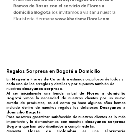
Ramos de Rosas
con el servicio de
Flores a
domicilio Bogota
los invitamos a visitar u nuestra
Floristeria Hermana
www.kharismafloral.com
Regalos Sorpresa en Bogotá a Domicilio
En
Magenta Flores de Colombia
estamos orgullosos de todos y
cada uno de los arreglos y detalles y por supuesto también de
nuestros
desayunos sorpresa
.
Al ser inicialmente una tienda virtual de
Flores a domicilio
Bogotá
vimos la necesidad de nuestros clientes por un nuevo
surtido de productos, es así como ya hace algunos años hemos
incluido dentro de nuestros regalos los deliciosos
Desayunos a
domicilio Bogotá
.
Para nosotros garantizar satisfacción de nuestros clientes es lo más
importante y lo demostramos con nuestros
desayunos sorpresa
Bogotá
que han sido diseñados a cumplir este fin.
Magenta
Flores de Colombia
es una
Floristería