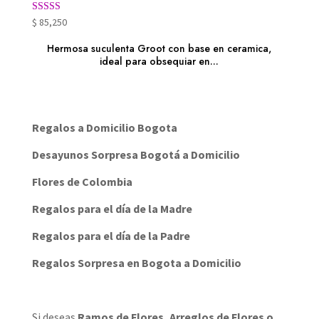
Valorado
$
85,250
con
3.01
Hermosa suculenta Groot con base en ceramica,
de 5
ideal para obsequiar en...
Regalos a Domicilio Bogota
Desayunos Sorpresa Bogotá a Domicilio
Flores de Colombia
Regalos para el día de la Madre
Regalos para el día de la Padre
Regalos Sorpresa en Bogota a Domicilio
Si deseas
Ramos de Flores
,
Arreglos de Flores
o