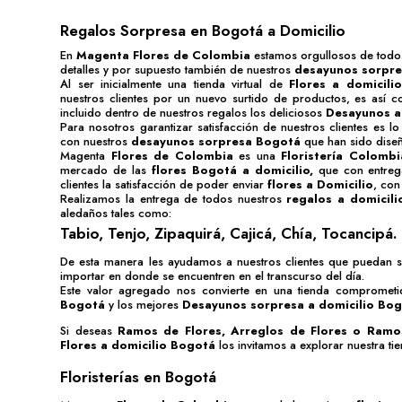
Regalos Sorpresa en Bogotá a Domicilio
En
Magenta Flores de Colombia
estamos orgullosos de todos
detalles y por supuesto también de nuestros
desayunos sorpr
Al ser inicialmente una tienda virtual de
Flores a domicili
nuestros clientes por un nuevo surtido de productos, es así
incluido dentro de nuestros regalos los deliciosos
Desayunos a
Para nosotros garantizar satisfacción de nuestros clientes es 
con nuestros
desayunos sorpresa Bogotá
que han sido diseñ
Magenta
Flores de Colombia
es una
Floristería Colomb
mercado de las
flores Bogotá
a domicilio,
que con entreg
clientes la satisfacción de poder enviar
flores a Domicilio
, con
Realizamos la entrega de todos nuestros
regalos a domicil
aledaños tales como:
Tabio, Tenjo, Zipaquirá, Cajicá, Chía, Tocancipá.
De esta manera les ayudamos a nuestros clientes que puedan 
importar en donde se encuentren en el transcurso del día.
Este valor agregado nos convierte en una tienda compromet
Bogotá
y los mejores
Desayunos sorpresa a domicilio Bo
Si deseas
Ramos de Flores
,
Arreglos de Flores
o
Ramo
Flores a domicilio Bogotá
los invitamos a explorar nuestra tien
Floristerías en Bogotá