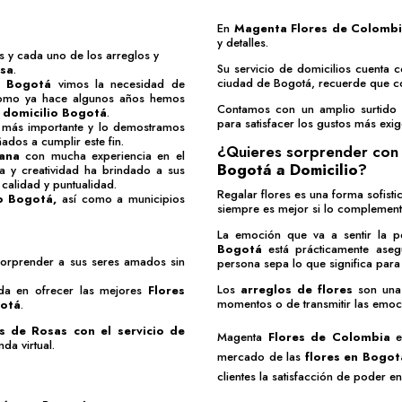
En
Magenta Flores de Colomb
y detalles.
 y cada uno de los arreglos y
Su servicio de domicilios cuenta c
esa
.
ciudad de Bogotá, recuerde que c
o Bogotá
vimos la necesidad de
 como ya hace algunos años hemos
Contamos con un amplio surtid
 domicilio Bogotá
.
para satisfacer los gustos más exig
lo más importante y lo demostramos
ados a cumplir este fin.
¿Quieres sorprender con 
iana
con mucha experiencia en el
Bogotá a Domicilio
?
a y creatividad ha brindado a sus
 calidad y puntualidad.
Regalar flores es una forma sofist
io Bogotá
,
así como a municipios
siempre es mejor si lo complement
La emoción que va a sentir la 
Bogotá
está prácticamente ase
sorprender a sus seres amados sin
persona sepa lo que significa para t
Los
arreglos de flores
son una
ida en ofrecer las mejores
Flores
momentos o de transmitir las emo
gotá
.
s de Rosas
con el servicio de
Magenta
Flores de Colombia
e
da virtual.
mercado de las
flores en Bogot
clientes la satisfacción de poder en