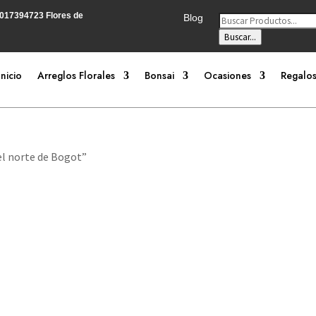
3017394723
Flores de
Búsqueda
Blog
de
productos
Buscar...
Inicio
Arreglos Florales
Bonsai
Ocasiones
Regalos
el norte de Bogot”