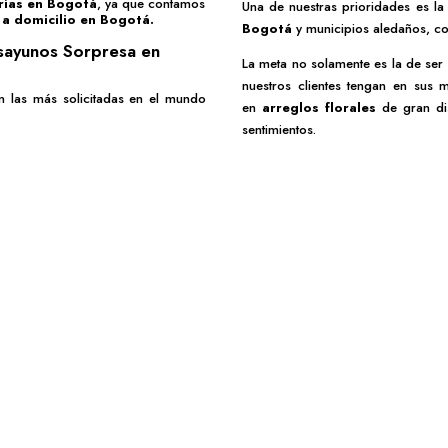
erías en Bogotá
, ya que contamos
Una de nuestras prioridades es l
 a domicilio en Bogotá.
Bogotá
y municipios aledaños, co
sayunos Sorpresa en
La meta no solamente es la de ser
nuestros clientes tengan en sus
n las más solicitadas en el mundo
en
arreglos florales
de gran dis
sentimientos.