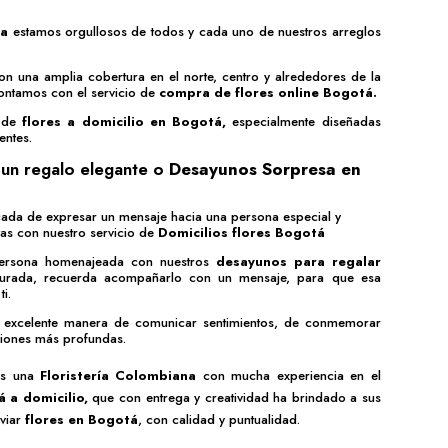
ia
estamos orgullosos de todos y cada uno de nuestros arreglos
on una amplia cobertura en el norte, centro y alrededores de la
ontamos con el servicio de
compra de flores online Bogotá
.
o de
flores a domicilio en Bogotá,
especialmente diseñadas
entes.
un regalo elegante o
Desayunos Sorpresa en
icada de expresar un mensaje hacia una persona especial y
as con nuestro servicio de
Domicilios flores Bogotá
persona homenajeada con nuestros
desayunos para regalar
gurada, recuerda acompañarlo con un mensaje, para que esa
i.
 excelente manera de comunicar sentimientos, de conmemorar
ciones más profundas.
s una
Floristería Colombiana
con mucha experiencia en el
á a domicilio
,
que con entrega y creatividad ha brindado a sus
viar
flores en Bogotá
, con calidad y puntualidad.