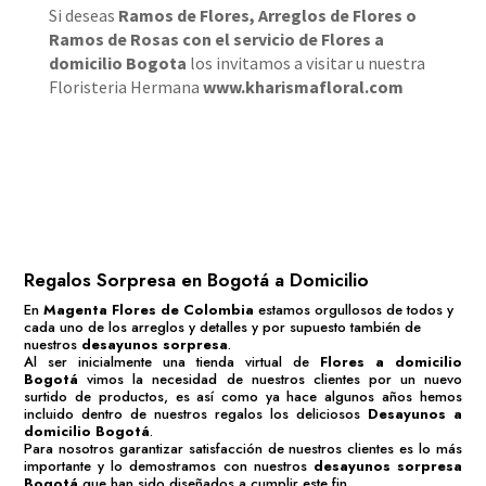
Si deseas
Ramos de Flores
,
Arreglos de Flores
o
Ramos de Rosas
con el servicio de
Flores a
domicilio Bogota
los invitamos a visitar u nuestra
Floristeria Hermana
www.kharismafloral.com
Regalos Sorpresa en Bogotá a Domicilio
En
Magenta Flores de Colombia
estamos orgullosos de todos y
cada uno de los arreglos y detalles y por supuesto también de
nuestros
desayunos sorpresa
.
Al ser inicialmente una tienda virtual de
Flores a domicilio
Bogotá
vimos la necesidad de nuestros clientes por un nuevo
surtido de productos, es así como ya hace algunos años hemos
incluido dentro de nuestros regalos los deliciosos
Desayunos a
domicilio Bogotá
.
Para nosotros garantizar satisfacción de nuestros clientes es lo más
importante y lo demostramos con nuestros
desayunos sorpresa
Bogotá
que han sido diseñados a cumplir este fin.