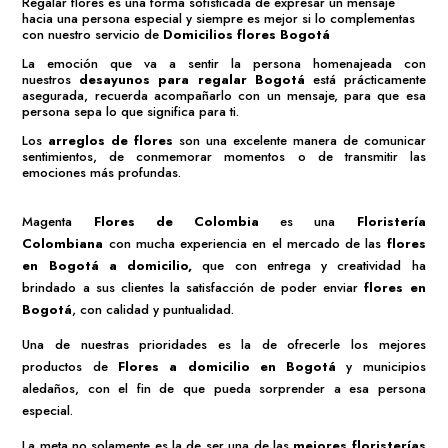
Regalar flores es una forma sofisticada de expresar un mensaje
hacia una persona especial y siempre es mejor si lo complementas
con nuestro servicio de
Domicilios flores Bogotá
La emoción que va a sentir la persona homenajeada con
nuestros
desayunos para regalar Bogotá
está prácticamente
asegurada, recuerda acompañarlo con un mensaje, para que esa
persona sepa lo que significa para ti.
Los
arreglos de flores
son una excelente manera de comunicar
sentimientos, de conmemorar momentos o de transmitir las
emociones más profundas.
Magenta
Flores de Colombia
es una
Floristería
Colombiana
con mucha experiencia en el mercado de las
flores
en Bogotá a domicilio
,
que con entrega y creatividad ha
brindado a sus clientes la satisfacción de poder enviar
flores en
Bogotá
, con calidad y puntualidad.
Una de nuestras prioridades es la de ofrecerle los mejores
productos de
Flores a domicilio en Bogotá
y municipios
aledaños, con el fin de que pueda sorprender a esa persona
especial.
La meta no solamente es la de ser una de las
mejores
floristerías