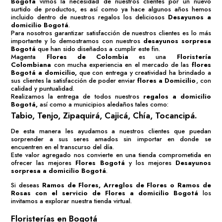
Bogotá
vimos la necesidad de nuestros clientes por un nuevo
surtido de productos, es así como ya hace algunos años hemos
incluido dentro de nuestros regalos los deliciosos
Desayunos a
domicilio Bogotá
.
Para nosotros garantizar satisfacción de nuestros clientes es lo más
importante y lo demostramos con nuestros
desayunos sorpresa
Bogotá
que han sido diseñados a cumplir este fin.
Magenta
Flores de Colombia
es una
Floristería
Colombiana
con mucha experiencia en el mercado de las
flores
Bogotá
a domicilio,
que con entrega y creatividad ha brindado a
sus clientes la satisfacción de poder enviar
flores a Domicilio
, con
calidad y puntualidad.
Realizamos la entrega de todos nuestros
regalos a domicilio
Bogotá
,
así como a municipios aledaños tales como:
Tabio, Tenjo, Zipaquirá, Cajicá, Chía, Tocancipá.
De esta manera les ayudamos a nuestros clientes que puedan
sorprender a sus seres amados sin importar en donde se
encuentren en el transcurso del día.
Este valor agregado nos convierte en una tienda comprometida en
ofrecer las mejores
Flores Bogotá
y los mejores
Desayunos
sorpresa a domicilio Bogotá
.
Si deseas
Ramos de Flores
,
Arreglos de Flores
o
Ramos de
Rosas
con el servicio de
Flores a domicilio Bogotá
los
invitamos a explorar nuestra tienda virtual.
Floristerías en Bogotá