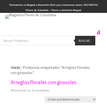
Floristerías en Bogotá a Domicilio
Click para Llamarnos ahora: 3017394723
Flores de Colombia – Flores a domicilio Bogotá
Búsqueda
BUSCAR...
de
productos
Inicio
/ Productos etiquetados “Arreglos florales
con girasoles”
Arreglos florales con girasoles
Mostrando los 9 resultados